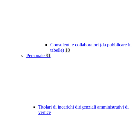
Consulenti e collaboratori (da pubblicare in
tabelle)
10
Personale
91
Titolari di incarichi dirigenziali amministrativi di
vertice