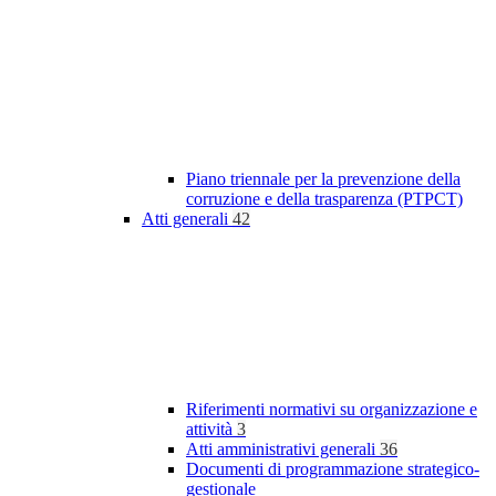
Piano triennale per la prevenzione della
corruzione e della trasparenza (PTPCT)
Atti generali
42
Riferimenti normativi su organizzazione e
attività
3
Atti amministrativi generali
36
Documenti di programmazione strategico-
gestionale