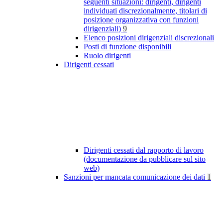
seguenti situazioni: dirigenti, dirigenti
individuati discrezionalmente, titolari di
posizione organizzativa con funzioni
dirigenziali)
9
Elenco posizioni dirigenziali discrezionali
Posti di funzione disponibili
Ruolo dirigenti
Dirigenti cessati
Dirigenti cessati dal rapporto di lavoro
(documentazione da pubblicare sul sito
web)
Sanzioni per mancata comunicazione dei dati
1