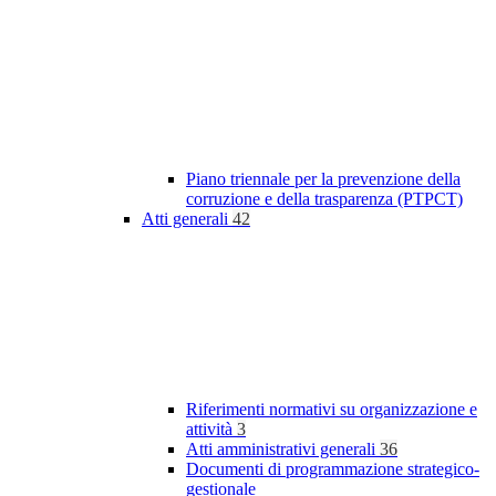
Piano triennale per la prevenzione della
corruzione e della trasparenza (PTPCT)
Atti generali
42
Riferimenti normativi su organizzazione e
attività
3
Atti amministrativi generali
36
Documenti di programmazione strategico-
gestionale