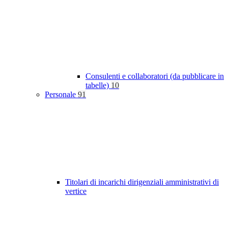
Consulenti e collaboratori (da pubblicare in
tabelle)
10
Personale
91
Titolari di incarichi dirigenziali amministrativi di
vertice