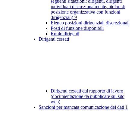
seguenti situazioni: dirigenti, dirigenti
individuati discrezionalmente, titolari di
posizione organizzativa con funzioni
dirigenziali)
9
Elenco posizioni dirigenziali discrezionali
Posti di funzione disponibili
Ruolo dirigenti
Dirigenti cessati
Dirigenti cessati dal rapporto di lavoro
(documentazione da pubblicare sul sito
web)
Sanzioni per mancata comunicazione dei dati
1