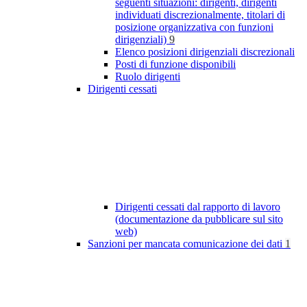
seguenti situazioni: dirigenti, dirigenti
individuati discrezionalmente, titolari di
posizione organizzativa con funzioni
dirigenziali)
9
Elenco posizioni dirigenziali discrezionali
Posti di funzione disponibili
Ruolo dirigenti
Dirigenti cessati
Dirigenti cessati dal rapporto di lavoro
(documentazione da pubblicare sul sito
web)
Sanzioni per mancata comunicazione dei dati
1