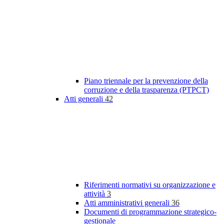
Piano triennale per la prevenzione della
corruzione e della trasparenza (PTPCT)
Atti generali
42
Riferimenti normativi su organizzazione e
attività
3
Atti amministrativi generali
36
Documenti di programmazione strategico-
gestionale