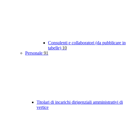
Consulenti e collaboratori (da pubblicare in
tabelle)
10
Personale
91
Titolari di incarichi dirigenziali amministrativi di
vertice