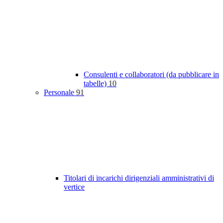
Consulenti e collaboratori (da pubblicare in
tabelle)
10
Personale
91
Titolari di incarichi dirigenziali amministrativi di
vertice