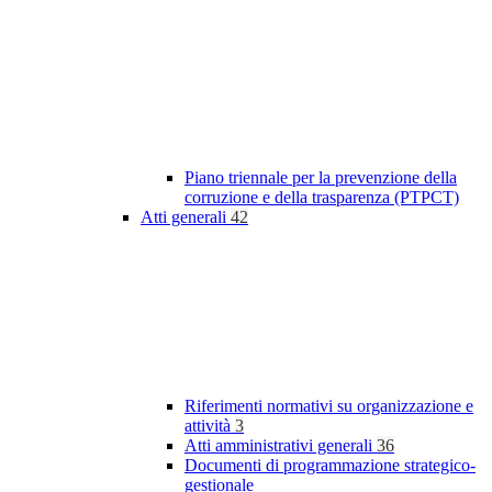
Piano triennale per la prevenzione della
corruzione e della trasparenza (PTPCT)
Atti generali
42
Riferimenti normativi su organizzazione e
attività
3
Atti amministrativi generali
36
Documenti di programmazione strategico-
gestionale