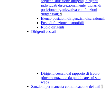
seguenti situazioni: dirigenti, dirigenti
individuati discrezionalmente, titolari di
posizione organizzativa con funzioni
dirigenziali)
9
Elenco posizioni dirigenziali discrezionali
Posti di funzione disponibili
Ruolo dirigenti
Dirigenti cessati
Dirigenti cessati dal rapporto di lavoro
(documentazione da pubblicare sul sito
web)
Sanzioni per mancata comunicazione dei dati
1