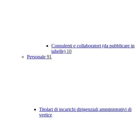
Consulenti e collaboratori (da pubblicare in
tabelle)
10
Personale
91
Titolari di incarichi dirigenziali amministrativi di
vertice