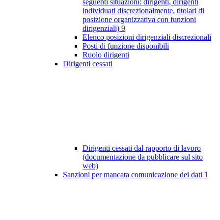
seguenti situazioni: dirigenti, dirigenti
individuati discrezionalmente, titolari di
posizione organizzativa con funzioni
dirigenziali)
9
Elenco posizioni dirigenziali discrezionali
Posti di funzione disponibili
Ruolo dirigenti
Dirigenti cessati
Dirigenti cessati dal rapporto di lavoro
(documentazione da pubblicare sul sito
web)
Sanzioni per mancata comunicazione dei dati
1