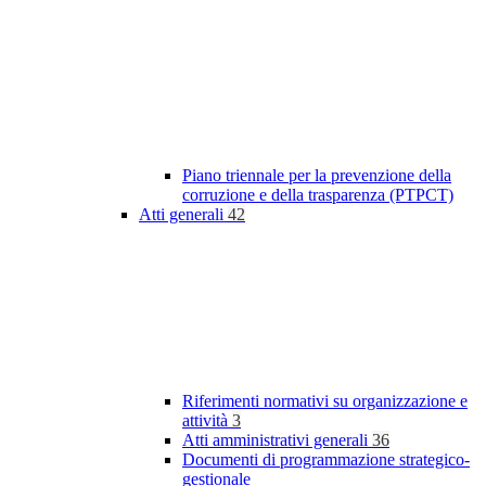
Piano triennale per la prevenzione della
corruzione e della trasparenza (PTPCT)
Atti generali
42
Riferimenti normativi su organizzazione e
attività
3
Atti amministrativi generali
36
Documenti di programmazione strategico-
gestionale