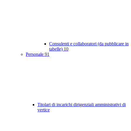
Consulenti e collaboratori (da pubblicare in
tabelle)
10
Personale
91
Titolari di incarichi dirigenziali amministrativi di
vertice