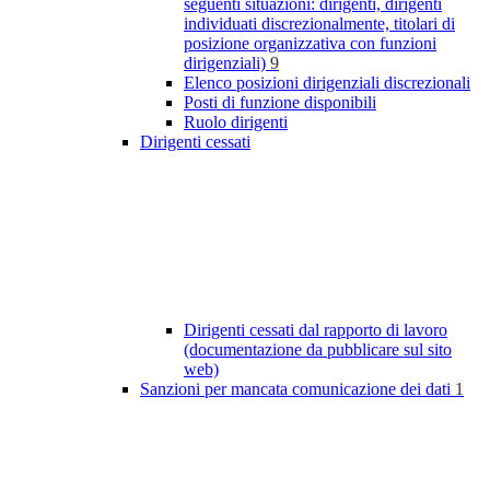
seguenti situazioni: dirigenti, dirigenti
individuati discrezionalmente, titolari di
posizione organizzativa con funzioni
dirigenziali)
9
Elenco posizioni dirigenziali discrezionali
Posti di funzione disponibili
Ruolo dirigenti
Dirigenti cessati
Dirigenti cessati dal rapporto di lavoro
(documentazione da pubblicare sul sito
web)
Sanzioni per mancata comunicazione dei dati
1