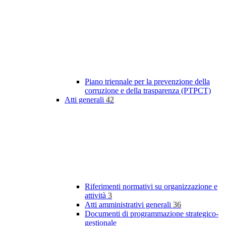
Piano triennale per la prevenzione della
corruzione e della trasparenza (PTPCT)
Atti generali
42
Riferimenti normativi su organizzazione e
attività
3
Atti amministrativi generali
36
Documenti di programmazione strategico-
gestionale