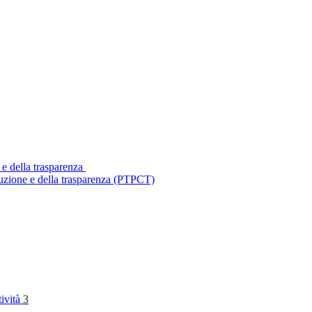
 e della trasparenza
ruzione e della trasparenza (PTPCT)
tività
3