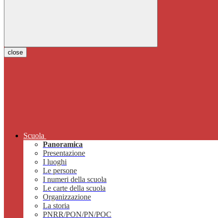
close
Scuola
Panoramica
Presentazione
I luoghi
Le persone
I numeri della scuola
Le carte della scuola
Organizzazione
La storia
PNRR/PON/PN/POC