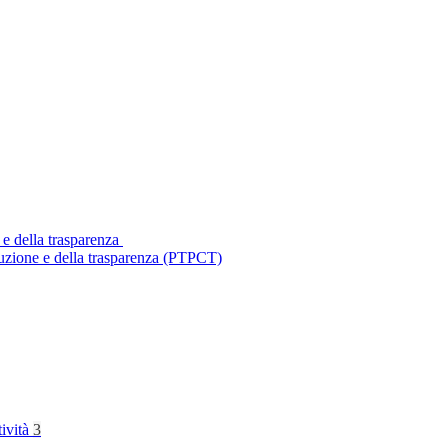
 e della trasparenza
ruzione e della trasparenza (PTPCT)
tività
3