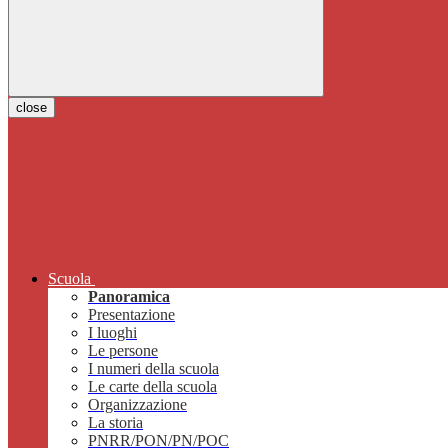
close
Scuola
Panoramica
Presentazione
I luoghi
Le persone
I numeri della scuola
Le carte della scuola
Organizzazione
La storia
PNRR/PON/PN/POC