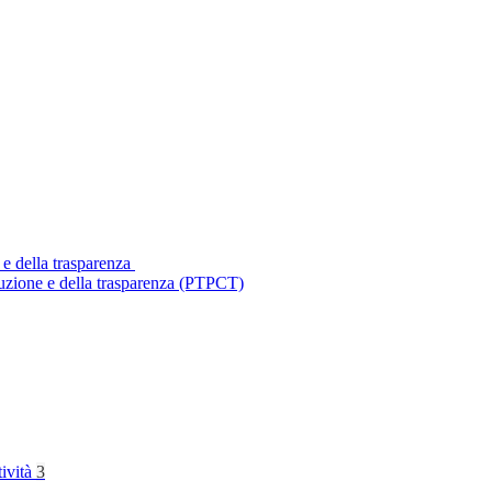
 e della trasparenza
ruzione e della trasparenza (PTPCT)
tività
3