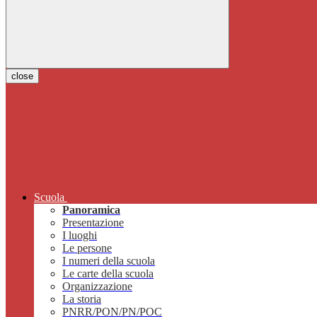
close
Scuola
Panoramica
Presentazione
I luoghi
Le persone
I numeri della scuola
Le carte della scuola
Organizzazione
La storia
PNRR/PON/PN/POC