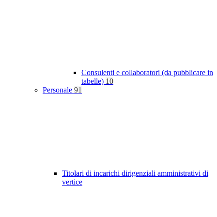
Consulenti e collaboratori (da pubblicare in
tabelle)
10
Personale
91
Titolari di incarichi dirigenziali amministrativi di
vertice