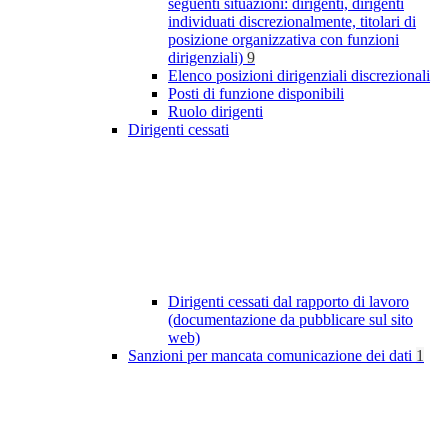
seguenti situazioni: dirigenti, dirigenti
individuati discrezionalmente, titolari di
posizione organizzativa con funzioni
dirigenziali)
9
Elenco posizioni dirigenziali discrezionali
Posti di funzione disponibili
Ruolo dirigenti
Dirigenti cessati
Dirigenti cessati dal rapporto di lavoro
(documentazione da pubblicare sul sito
web)
Sanzioni per mancata comunicazione dei dati
1