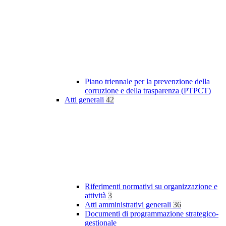
Piano triennale per la prevenzione della
corruzione e della trasparenza (PTPCT)
Atti generali
42
Riferimenti normativi su organizzazione e
attività
3
Atti amministrativi generali
36
Documenti di programmazione strategico-
gestionale