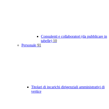
Consulenti e collaboratori (da pubblicare in
tabelle)
10
Personale
91
Titolari di incarichi dirigenziali amministrativi di
vertice