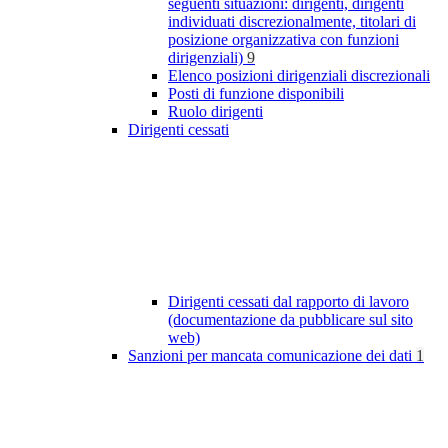
seguenti situazioni: dirigenti, dirigenti
individuati discrezionalmente, titolari di
posizione organizzativa con funzioni
dirigenziali)
9
Elenco posizioni dirigenziali discrezionali
Posti di funzione disponibili
Ruolo dirigenti
Dirigenti cessati
Dirigenti cessati dal rapporto di lavoro
(documentazione da pubblicare sul sito
web)
Sanzioni per mancata comunicazione dei dati
1