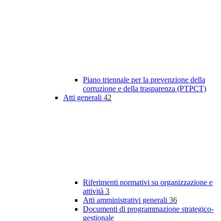
Piano triennale per la prevenzione della
corruzione e della trasparenza (PTPCT)
Atti generali
42
Riferimenti normativi su organizzazione e
attività
3
Atti amministrativi generali
36
Documenti di programmazione strategico-
gestionale