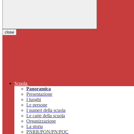
close
Scuola
Panoramica
Presentazione
I luoghi
Le persone
I numeri della scuola
Le carte della scuola
Organizzazione
La storia
PNRR/PON/PN/POC