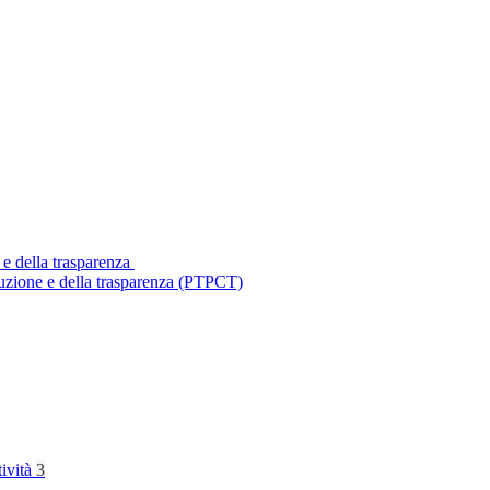
 e della trasparenza
ruzione e della trasparenza (PTPCT)
tività
3