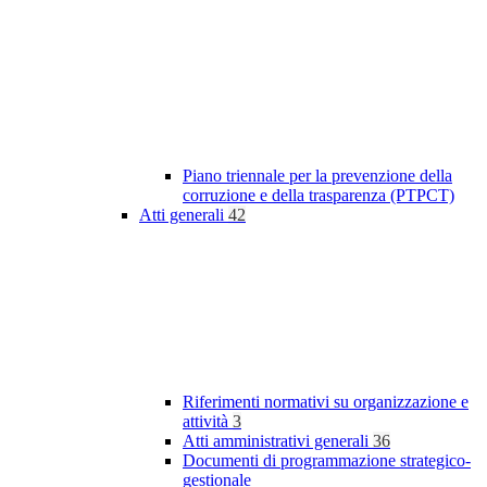
Piano triennale per la prevenzione della
corruzione e della trasparenza (PTPCT)
Atti generali
42
Riferimenti normativi su organizzazione e
attività
3
Atti amministrativi generali
36
Documenti di programmazione strategico-
gestionale