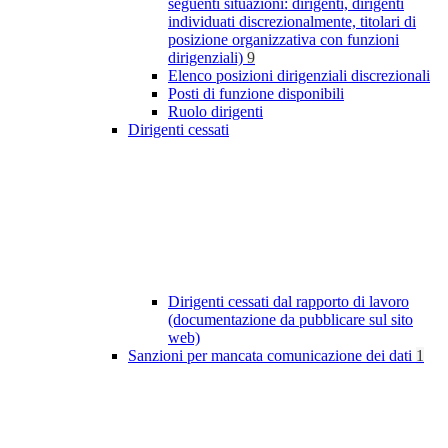
seguenti situazioni: dirigenti, dirigenti
individuati discrezionalmente, titolari di
posizione organizzativa con funzioni
dirigenziali)
9
Elenco posizioni dirigenziali discrezionali
Posti di funzione disponibili
Ruolo dirigenti
Dirigenti cessati
Dirigenti cessati dal rapporto di lavoro
(documentazione da pubblicare sul sito
web)
Sanzioni per mancata comunicazione dei dati
1