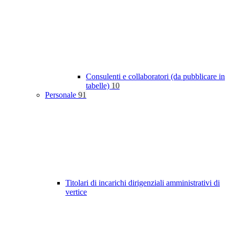
Consulenti e collaboratori (da pubblicare in
tabelle)
10
Personale
91
Titolari di incarichi dirigenziali amministrativi di
vertice