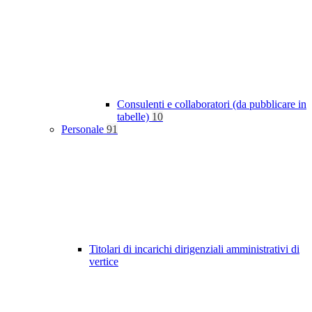
Consulenti e collaboratori (da pubblicare in
tabelle)
10
Personale
91
Titolari di incarichi dirigenziali amministrativi di
vertice