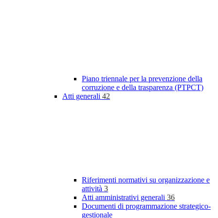
Piano triennale per la prevenzione della
corruzione e della trasparenza (PTPCT)
Atti generali
42
Riferimenti normativi su organizzazione e
attività
3
Atti amministrativi generali
36
Documenti di programmazione strategico-
gestionale