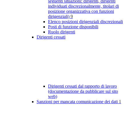
seguenti situazioni: dirigenti, dirigenti
individuati discrezionalmente, titolari di
posizione organizzativa con funzioni
dirigenziali)
9
Elenco posizioni dirigenziali discrezionali
Posti di funzione disponibili
Ruolo dirigenti
Dirigenti cessati
Dirigenti cessati dal rapporto di lavoro
(documentazione da pubblicare sul sito
web)
Sanzioni per mancata comunicazione dei dati
1