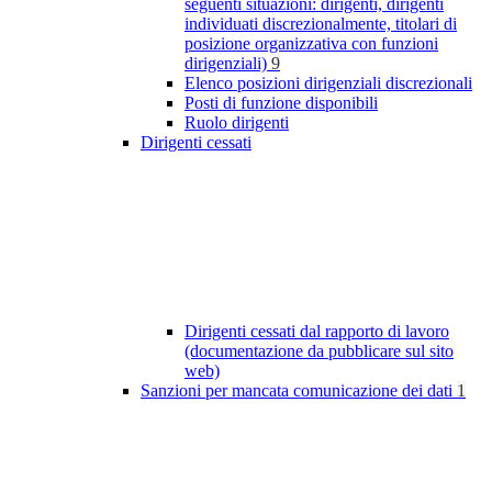
seguenti situazioni: dirigenti, dirigenti
individuati discrezionalmente, titolari di
posizione organizzativa con funzioni
dirigenziali)
9
Elenco posizioni dirigenziali discrezionali
Posti di funzione disponibili
Ruolo dirigenti
Dirigenti cessati
Dirigenti cessati dal rapporto di lavoro
(documentazione da pubblicare sul sito
web)
Sanzioni per mancata comunicazione dei dati
1