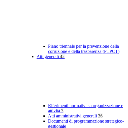
Piano triennale per la prevenzione della
corruzione e della trasparenza (PTPCT)
Atti generali
42
Riferimenti normativi su organizzazione e
attività
3
Atti amministrativi generali
36
Documenti di programmazione strategico-
gestionale