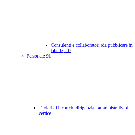
Consulenti e collaboratori (da pubblicare in
tabelle)
10
Personale
91
Titolari di incarichi dirigenziali amministrativi di
vertice