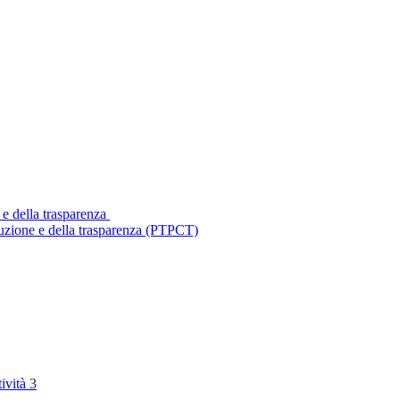
 e della trasparenza
ruzione e della trasparenza (PTPCT)
tività
3