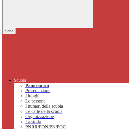
close
Scuola
Panoramica
Presentazione
I luoghi
Le persone
I numeri della scuola
Le carte della scuola
Organizzazione
La storia
PNRR/PON/PN/POC