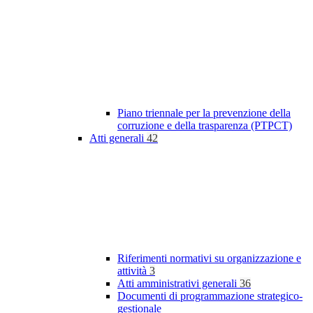
Piano triennale per la prevenzione della
corruzione e della trasparenza (PTPCT)
Atti generali
42
Riferimenti normativi su organizzazione e
attività
3
Atti amministrativi generali
36
Documenti di programmazione strategico-
gestionale