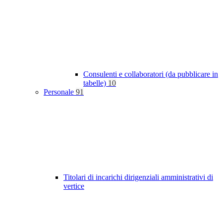
Consulenti e collaboratori (da pubblicare in
tabelle)
10
Personale
91
Titolari di incarichi dirigenziali amministrativi di
vertice