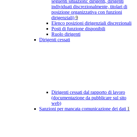
seguenti situazioni: dirigenti, dirigenti
individuati discrezionalmente, titolari di
posizione organizzativa con funzioni
dirigenziali)
9
Elenco posizioni dirigenziali discrezionali
Posti di funzione disponibili
Ruolo dirigenti
Dirigenti cessati
Dirigenti cessati dal rapporto di lavoro
(documentazione da pubblicare sul sito
web)
Sanzioni per mancata comunicazione dei dati
1