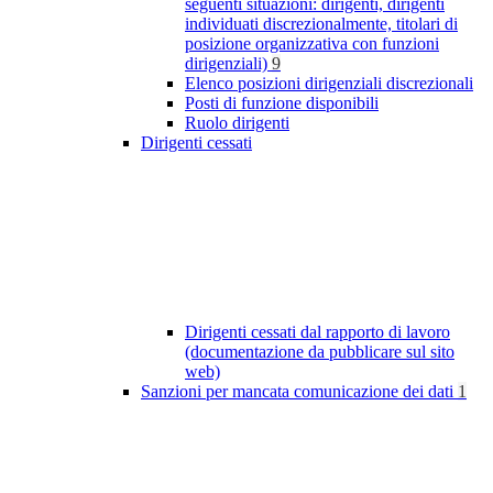
seguenti situazioni: dirigenti, dirigenti
individuati discrezionalmente, titolari di
posizione organizzativa con funzioni
dirigenziali)
9
Elenco posizioni dirigenziali discrezionali
Posti di funzione disponibili
Ruolo dirigenti
Dirigenti cessati
Dirigenti cessati dal rapporto di lavoro
(documentazione da pubblicare sul sito
web)
Sanzioni per mancata comunicazione dei dati
1