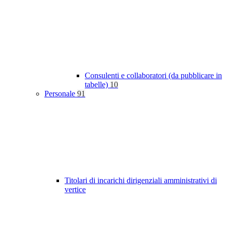
Consulenti e collaboratori (da pubblicare in
tabelle)
10
Personale
91
Titolari di incarichi dirigenziali amministrativi di
vertice