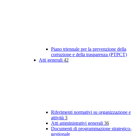
Piano triennale per la prevenzione della
corruzione e della trasparenza (PTPCT)
Atti generali
42
Riferimenti normativi su organizzazione e
attività
3
Atti amministrativi generali
36
Documenti di programmazione strategico-
gestionale