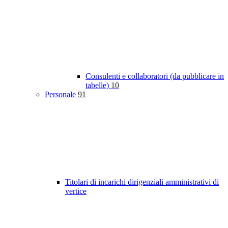
Consulenti e collaboratori (da pubblicare in
tabelle)
10
Personale
91
Titolari di incarichi dirigenziali amministrativi di
vertice