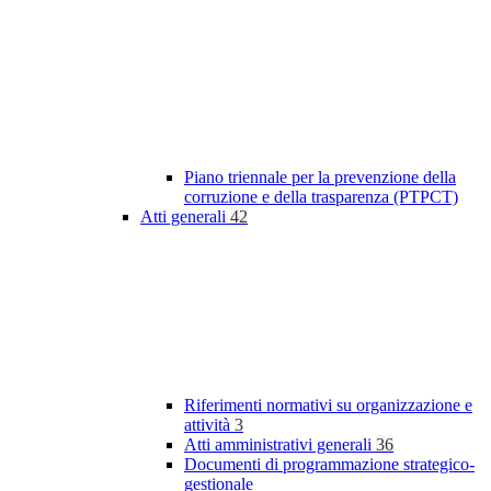
Piano triennale per la prevenzione della
corruzione e della trasparenza (PTPCT)
Atti generali
42
Riferimenti normativi su organizzazione e
attività
3
Atti amministrativi generali
36
Documenti di programmazione strategico-
gestionale