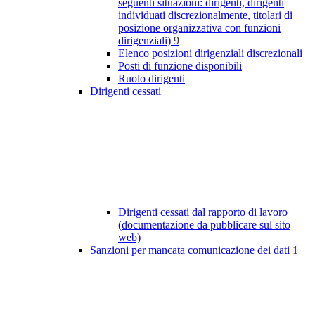
seguenti situazioni: dirigenti, dirigenti
individuati discrezionalmente, titolari di
posizione organizzativa con funzioni
dirigenziali)
9
Elenco posizioni dirigenziali discrezionali
Posti di funzione disponibili
Ruolo dirigenti
Dirigenti cessati
Dirigenti cessati dal rapporto di lavoro
(documentazione da pubblicare sul sito
web)
Sanzioni per mancata comunicazione dei dati
1