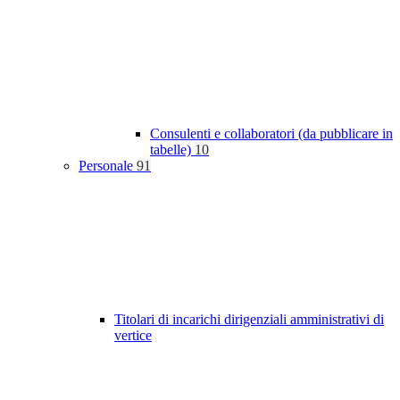
Consulenti e collaboratori (da pubblicare in
tabelle)
10
Personale
91
Titolari di incarichi dirigenziali amministrativi di
vertice