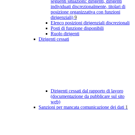
seguenti situazioni: dirigenti, dirigenti
individuati discrezionalmente, titolari di
posizione organizzativa con funzioni
dirigenziali)
9
Elenco posizioni dirigenziali discrezionali
Posti di funzione disponibili
Ruolo dirigenti
Dirigenti cessati
Dirigenti cessati dal rapporto di lavoro
(documentazione da pubblicare sul sito
web)
Sanzioni per mancata comunicazione dei dati
1