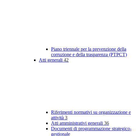
Piano triennale per la prevenzione della
corruzione e della trasparenza (PTPCT)
Atti generali
42
Riferimenti normativi su organizzazione e
attività
3
Atti amministrativi generali
36
Documenti di programmazione strategico-
gestionale