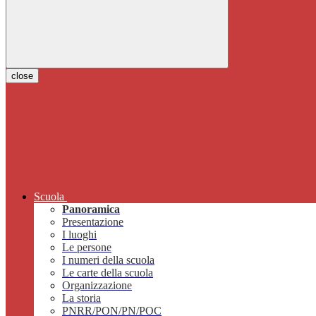
close
Scuola
Panoramica
Presentazione
I luoghi
Le persone
I numeri della scuola
Le carte della scuola
Organizzazione
La storia
PNRR/PON/PN/POC