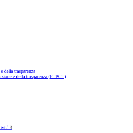
 e della trasparenza
ruzione e della trasparenza (PTPCT)
tività
3