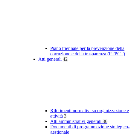
Piano triennale per la prevenzione della
corruzione e della trasparenza (PTPCT)
Atti generali
42
Riferimenti normativi su organizzazione e
attività
3
Atti amministrativi generali
36
Documenti di programmazione strategico-
gestionale