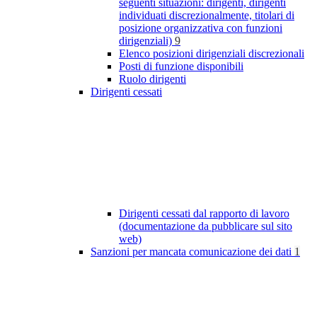
seguenti situazioni: dirigenti, dirigenti
individuati discrezionalmente, titolari di
posizione organizzativa con funzioni
dirigenziali)
9
Elenco posizioni dirigenziali discrezionali
Posti di funzione disponibili
Ruolo dirigenti
Dirigenti cessati
Dirigenti cessati dal rapporto di lavoro
(documentazione da pubblicare sul sito
web)
Sanzioni per mancata comunicazione dei dati
1