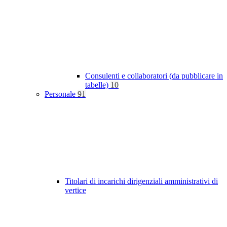
Consulenti e collaboratori (da pubblicare in
tabelle)
10
Personale
91
Titolari di incarichi dirigenziali amministrativi di
vertice