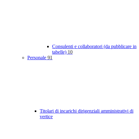
Consulenti e collaboratori (da pubblicare in
tabelle)
10
Personale
91
Titolari di incarichi dirigenziali amministrativi di
vertice