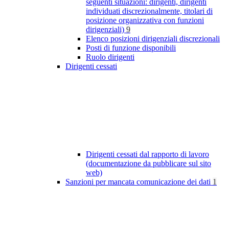
seguenti situazioni: dirigenti, dirigenti
individuati discrezionalmente, titolari di
posizione organizzativa con funzioni
dirigenziali)
9
Elenco posizioni dirigenziali discrezionali
Posti di funzione disponibili
Ruolo dirigenti
Dirigenti cessati
Dirigenti cessati dal rapporto di lavoro
(documentazione da pubblicare sul sito
web)
Sanzioni per mancata comunicazione dei dati
1