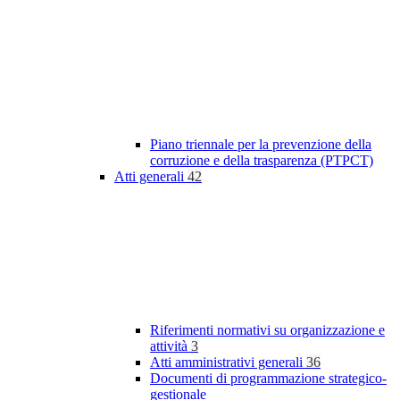
Piano triennale per la prevenzione della
corruzione e della trasparenza (PTPCT)
Atti generali
42
Riferimenti normativi su organizzazione e
attività
3
Atti amministrativi generali
36
Documenti di programmazione strategico-
gestionale