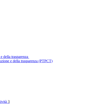
 e della trasparenza
ruzione e della trasparenza (PTPCT)
tività
3