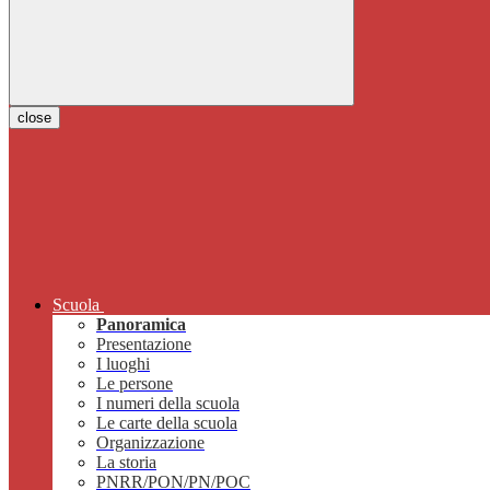
close
Scuola
Panoramica
Presentazione
I luoghi
Le persone
I numeri della scuola
Le carte della scuola
Organizzazione
La storia
PNRR/PON/PN/POC