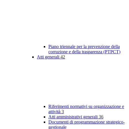
Piano triennale per la prevenzione della
corruzione e della trasparenza (PTPCT)
Atti generali
42
Riferimenti normativi su organizzazione e
attività
3
Atti amministrativi generali
36
Documenti di programmazione strategico-
gestionale