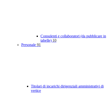
Consulenti e collaboratori (da pubblicare in
tabelle)
10
Personale
91
Titolari di incarichi dirigenziali amministrativi di
vertice