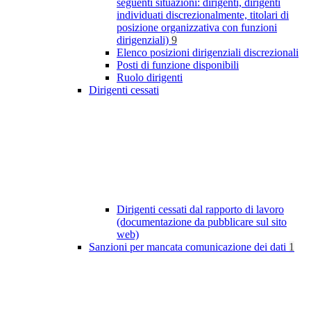
seguenti situazioni: dirigenti, dirigenti
individuati discrezionalmente, titolari di
posizione organizzativa con funzioni
dirigenziali)
9
Elenco posizioni dirigenziali discrezionali
Posti di funzione disponibili
Ruolo dirigenti
Dirigenti cessati
Dirigenti cessati dal rapporto di lavoro
(documentazione da pubblicare sul sito
web)
Sanzioni per mancata comunicazione dei dati
1