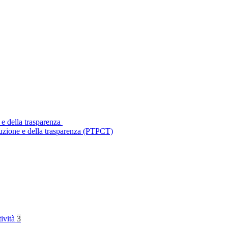
 e della trasparenza
ruzione e della trasparenza (PTPCT)
tività
3