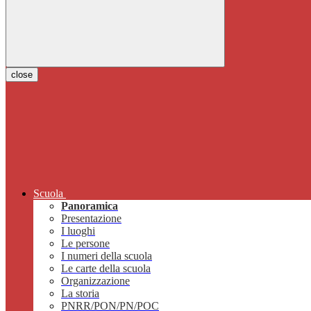
close
Scuola
Panoramica
Presentazione
I luoghi
Le persone
I numeri della scuola
Le carte della scuola
Organizzazione
La storia
PNRR/PON/PN/POC