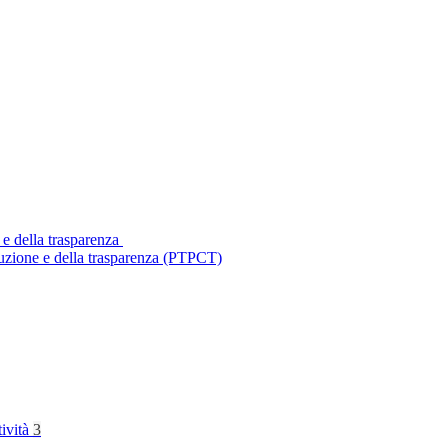
 e della trasparenza
ruzione e della trasparenza (PTPCT)
tività
3