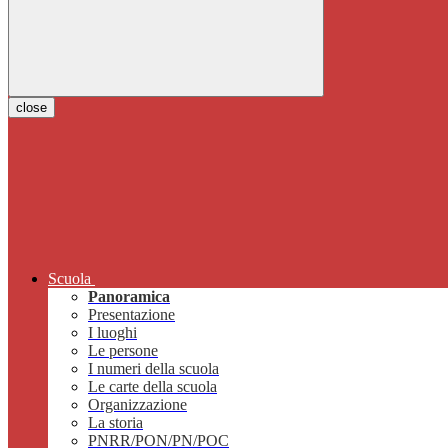
close
Scuola
Panoramica
Presentazione
I luoghi
Le persone
I numeri della scuola
Le carte della scuola
Organizzazione
La storia
PNRR/PON/PN/POC