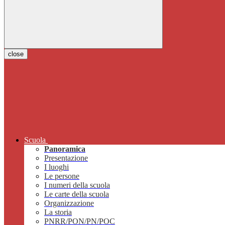
close
Scuola
Panoramica
Presentazione
I luoghi
Le persone
I numeri della scuola
Le carte della scuola
Organizzazione
La storia
PNRR/PON/PN/POC