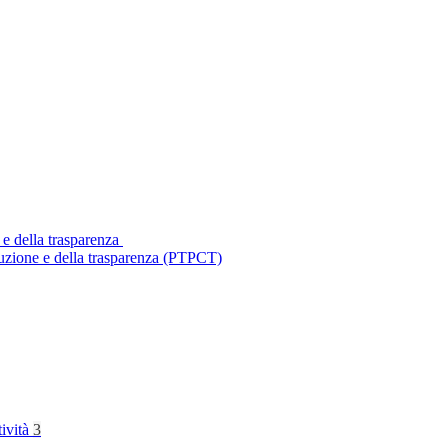
 e della trasparenza
ruzione e della trasparenza (PTPCT)
tività
3