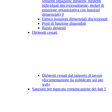
seguenti situazioni: dirigenti, dirigenti
individuati discrezionalmente, titolari di
posizione organizzativa con funzioni
dirigenziali)
9
Elenco posizioni dirigenziali discrezionali
Posti di funzione disponibili
Ruolo dirigenti
Dirigenti cessati
Dirigenti cessati dal rapporto di lavoro
(documentazione da pubblicare sul sito
web)
Sanzioni per mancata comunicazione dei dati
1