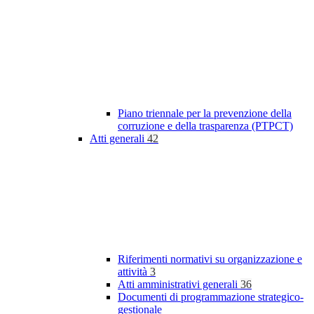
Piano triennale per la prevenzione della
corruzione e della trasparenza (PTPCT)
Atti generali
42
Riferimenti normativi su organizzazione e
attività
3
Atti amministrativi generali
36
Documenti di programmazione strategico-
gestionale