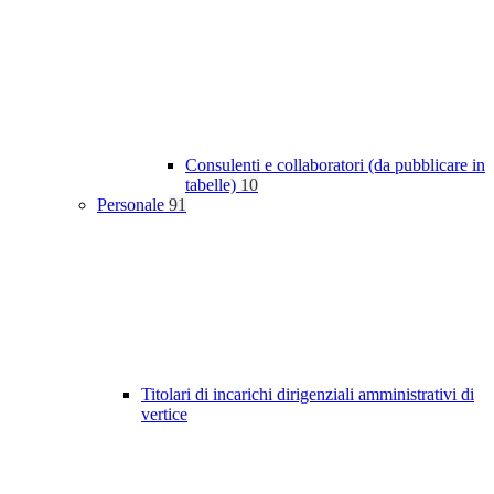
Consulenti e collaboratori (da pubblicare in
tabelle)
10
Personale
91
Titolari di incarichi dirigenziali amministrativi di
vertice