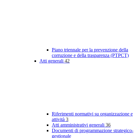
Piano triennale per la prevenzione della
corruzione e della trasparenza (PTPCT)
Atti generali
42
Riferimenti normativi su organizzazione e
attività
3
Atti amministrativi generali
36
Documenti di programmazione strategico-
gestionale