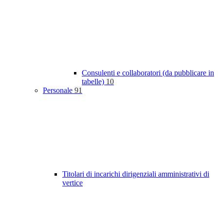
Consulenti e collaboratori (da pubblicare in
tabelle)
10
Personale
91
Titolari di incarichi dirigenziali amministrativi di
vertice