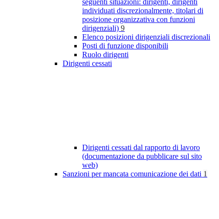
seguenti situazioni: dirigenti, dirigenti
individuati discrezionalmente, titolari di
posizione organizzativa con funzioni
dirigenziali)
9
Elenco posizioni dirigenziali discrezionali
Posti di funzione disponibili
Ruolo dirigenti
Dirigenti cessati
Dirigenti cessati dal rapporto di lavoro
(documentazione da pubblicare sul sito
web)
Sanzioni per mancata comunicazione dei dati
1