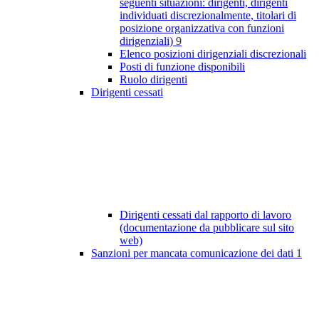
seguenti situazioni: dirigenti, dirigenti
individuati discrezionalmente, titolari di
posizione organizzativa con funzioni
dirigenziali)
9
Elenco posizioni dirigenziali discrezionali
Posti di funzione disponibili
Ruolo dirigenti
Dirigenti cessati
Dirigenti cessati dal rapporto di lavoro
(documentazione da pubblicare sul sito
web)
Sanzioni per mancata comunicazione dei dati
1