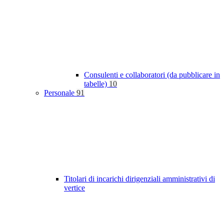
Consulenti e collaboratori (da pubblicare in
tabelle)
10
Personale
91
Titolari di incarichi dirigenziali amministrativi di
vertice