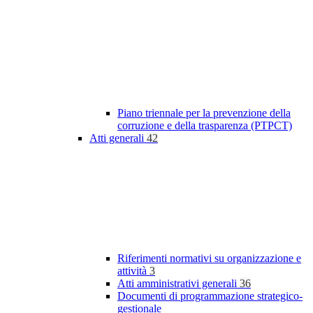
Piano triennale per la prevenzione della
corruzione e della trasparenza (PTPCT)
Atti generali
42
Riferimenti normativi su organizzazione e
attività
3
Atti amministrativi generali
36
Documenti di programmazione strategico-
gestionale