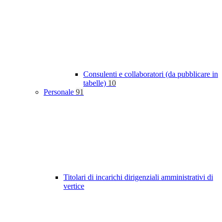
Consulenti e collaboratori (da pubblicare in
tabelle)
10
Personale
91
Titolari di incarichi dirigenziali amministrativi di
vertice