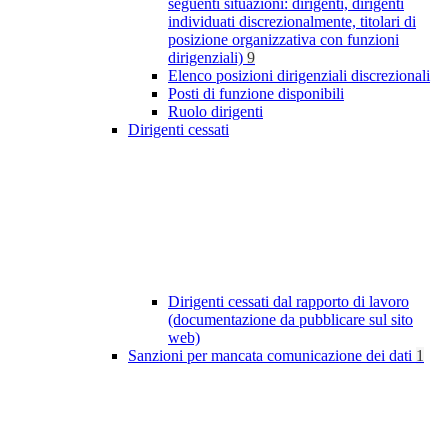
seguenti situazioni: dirigenti, dirigenti
individuati discrezionalmente, titolari di
posizione organizzativa con funzioni
dirigenziali)
9
Elenco posizioni dirigenziali discrezionali
Posti di funzione disponibili
Ruolo dirigenti
Dirigenti cessati
Dirigenti cessati dal rapporto di lavoro
(documentazione da pubblicare sul sito
web)
Sanzioni per mancata comunicazione dei dati
1