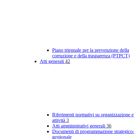
Piano triennale per la prevenzione della
corruzione e della trasparenza (PTPCT)
Atti generali
42
Riferimenti normativi su organizzazione e
attività
3
Atti amministrativi generali
36
Documenti di programmazione strategico-
gestionale