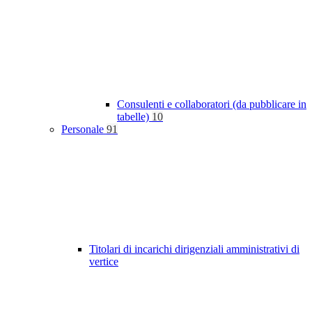
Consulenti e collaboratori (da pubblicare in
tabelle)
10
Personale
91
Titolari di incarichi dirigenziali amministrativi di
vertice