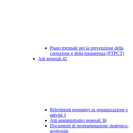
Piano triennale per la prevenzione della
corruzione e della trasparenza (PTPCT)
Atti generali
42
Riferimenti normativi su organizzazione e
attività
3
Atti amministrativi generali
36
Documenti di programmazione strategico-
gestionale