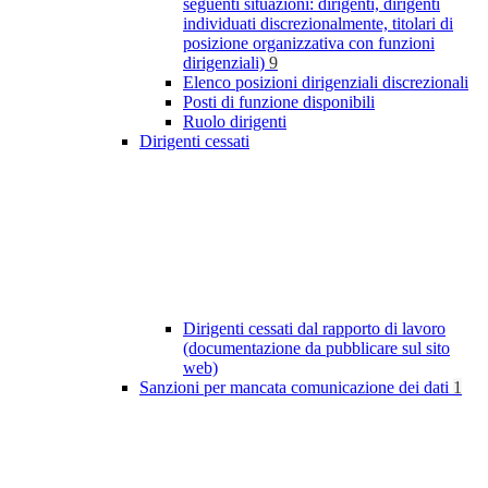
seguenti situazioni: dirigenti, dirigenti
individuati discrezionalmente, titolari di
posizione organizzativa con funzioni
dirigenziali)
9
Elenco posizioni dirigenziali discrezionali
Posti di funzione disponibili
Ruolo dirigenti
Dirigenti cessati
Dirigenti cessati dal rapporto di lavoro
(documentazione da pubblicare sul sito
web)
Sanzioni per mancata comunicazione dei dati
1