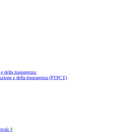
 e della trasparenza
ruzione e della trasparenza (PTPCT)
tività
3