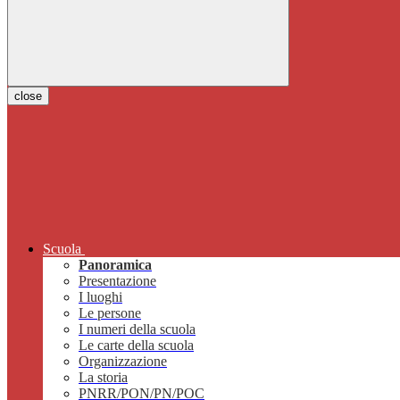
close
Scuola
Panoramica
Presentazione
I luoghi
Le persone
I numeri della scuola
Le carte della scuola
Organizzazione
La storia
PNRR/PON/PN/POC