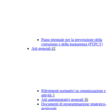
Piano triennale per la prevenzione della
corruzione e della trasparenza (PTPCT)
Atti generali
42
Riferimenti normativi su organizzazione e
attività
3
Atti amministrativi generali
36
Documenti di programmazione strategico-
gestionale