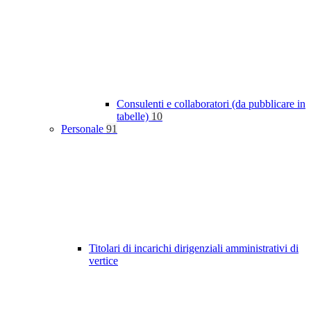
Consulenti e collaboratori (da pubblicare in
tabelle)
10
Personale
91
Titolari di incarichi dirigenziali amministrativi di
vertice