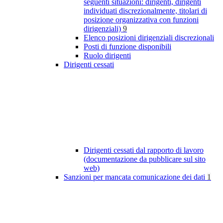
seguenti situazioni: dirigenti, dirigenti
individuati discrezionalmente, titolari di
posizione organizzativa con funzioni
dirigenziali)
9
Elenco posizioni dirigenziali discrezionali
Posti di funzione disponibili
Ruolo dirigenti
Dirigenti cessati
Dirigenti cessati dal rapporto di lavoro
(documentazione da pubblicare sul sito
web)
Sanzioni per mancata comunicazione dei dati
1