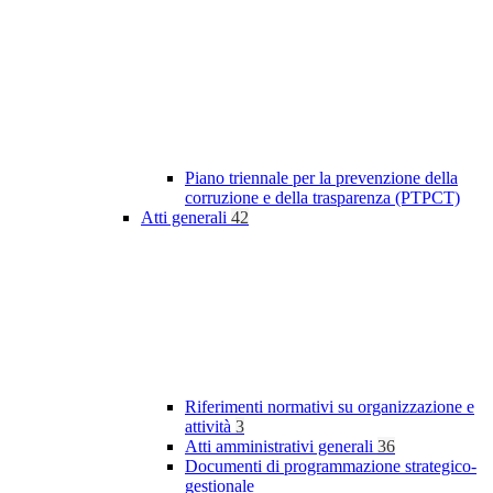
Piano triennale per la prevenzione della
corruzione e della trasparenza (PTPCT)
Atti generali
42
Riferimenti normativi su organizzazione e
attività
3
Atti amministrativi generali
36
Documenti di programmazione strategico-
gestionale