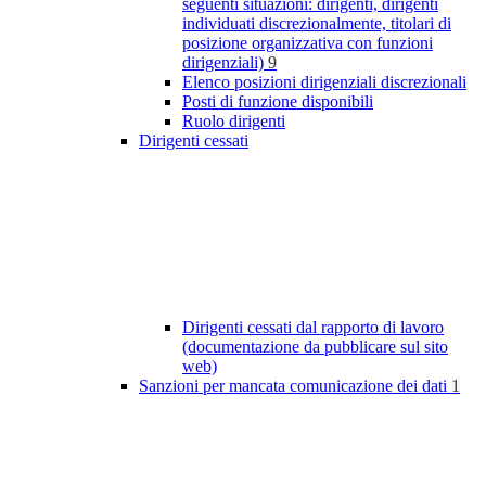
seguenti situazioni: dirigenti, dirigenti
individuati discrezionalmente, titolari di
posizione organizzativa con funzioni
dirigenziali)
9
Elenco posizioni dirigenziali discrezionali
Posti di funzione disponibili
Ruolo dirigenti
Dirigenti cessati
Dirigenti cessati dal rapporto di lavoro
(documentazione da pubblicare sul sito
web)
Sanzioni per mancata comunicazione dei dati
1