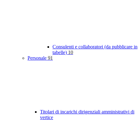
Consulenti e collaboratori (da pubblicare in
tabelle)
10
Personale
91
Titolari di incarichi dirigenziali amministrativi di
vertice