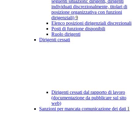
seguenti situazioni: dirigenti, dirigenti
individuati discrezionalmente, titolari di
posizione organizzativa con funzioni
dirigenziali)
9
Elenco posizioni dirigenziali discrezionali
Posti di funzione disponibili
Ruolo dirigenti
Dirigenti cessati
Dirigenti cessati dal rapporto di lavoro
(documentazione da pubblicare sul sito
web)
Sanzioni per mancata comunicazione dei dati
1