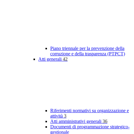
Piano triennale per la prevenzione della
corruzione e della trasparenza (PTPCT)
Atti generali
42
Riferimenti normativi su organizzazione e
attività
3
Atti amministrativi generali
36
Documenti di programmazione strategico-
gestionale