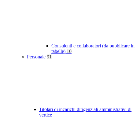
Consulenti e collaboratori (da pubblicare in
tabelle)
10
Personale
91
Titolari di incarichi dirigenziali amministrativi di
vertice