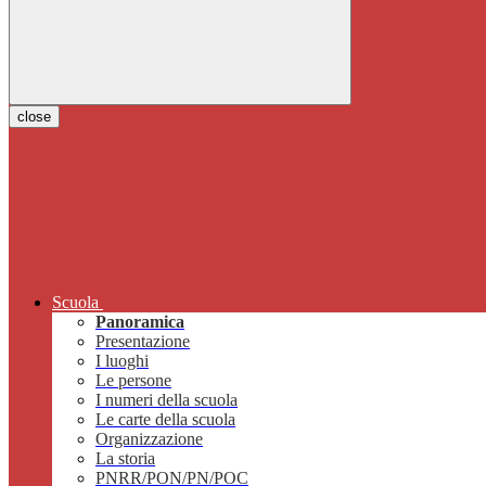
close
Scuola
Panoramica
Presentazione
I luoghi
Le persone
I numeri della scuola
Le carte della scuola
Organizzazione
La storia
PNRR/PON/PN/POC