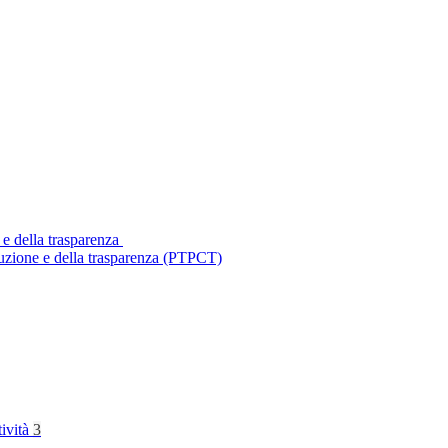
 e della trasparenza
ruzione e della trasparenza (PTPCT)
tività
3