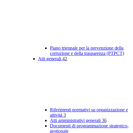
Piano triennale per la prevenzione della
corruzione e della trasparenza (PTPCT)
Atti generali
42
Riferimenti normativi su organizzazione e
attività
3
Atti amministrativi generali
36
Documenti di programmazione strategico-
gestionale