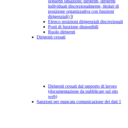
seguenti situazioni: dirigenti, dirigenti
individuati discrezionalmente, titolari di
posizione organizzativa con funzioni
dirigenziali)
9
Elenco posizioni dirigenziali discrezionali
Posti di funzione disponibili
Ruolo dirigenti
Dirigenti cessati
Dirigenti cessati dal rapporto di lavoro
(documentazione da pubblicare sul sito
web)
Sanzioni per mancata comunicazione dei dati
1