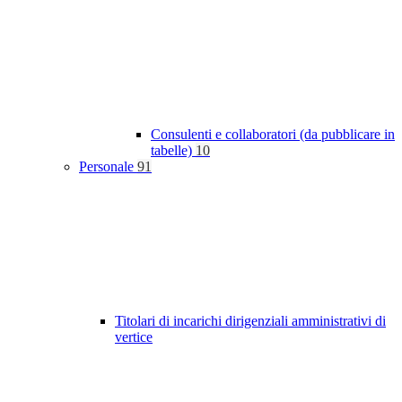
Consulenti e collaboratori (da pubblicare in
tabelle)
10
Personale
91
Titolari di incarichi dirigenziali amministrativi di
vertice