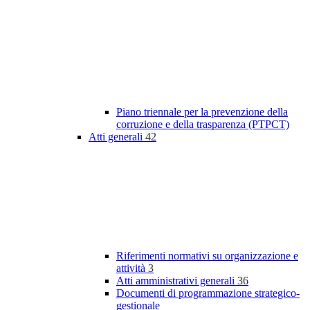
Piano triennale per la prevenzione della
corruzione e della trasparenza (PTPCT)
Atti generali
42
Riferimenti normativi su organizzazione e
attività
3
Atti amministrativi generali
36
Documenti di programmazione strategico-
gestionale