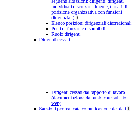
seguenti situazioni: dirigenti, dirigenti
individuati discrezionalmente, titolari di
posizione organizzativa con funzioni
dirigenziali)
9
Elenco posizioni dirigenziali discrezionali
Posti di funzione disponibili
Ruolo dirigenti
Dirigenti cessati
Dirigenti cessati dal rapporto di lavoro
(documentazione da pubblicare sul sito
web)
Sanzioni per mancata comunicazione dei dati
1