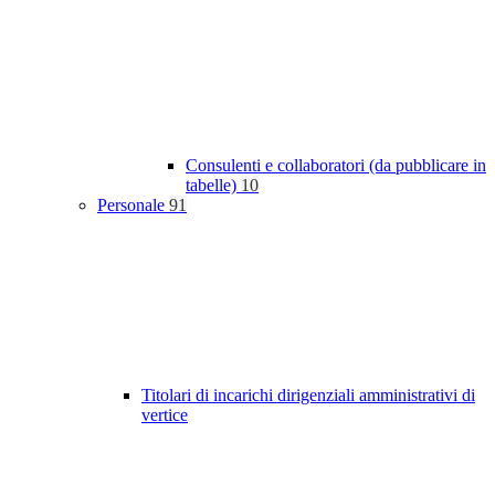
Consulenti e collaboratori (da pubblicare in
tabelle)
10
Personale
91
Titolari di incarichi dirigenziali amministrativi di
vertice