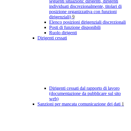
seguenti situazioni: dirigenti, dirigenti
individuati discrezionalmente, titolari di
posizione organizzativa con funzioni
dirigenziali)
9
Elenco posizioni dirigenziali discrezionali
Posti di funzione disponibili
Ruolo dirigenti
Dirigenti cessati
Dirigenti cessati dal rapporto di lavoro
(documentazione da pubblicare sul sito
web)
Sanzioni per mancata comunicazione dei dati
1