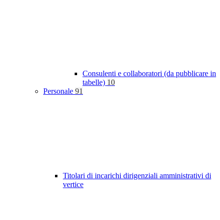
Consulenti e collaboratori (da pubblicare in
tabelle)
10
Personale
91
Titolari di incarichi dirigenziali amministrativi di
vertice