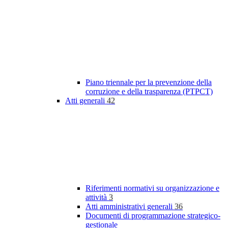
Piano triennale per la prevenzione della
corruzione e della trasparenza (PTPCT)
Atti generali
42
Riferimenti normativi su organizzazione e
attività
3
Atti amministrativi generali
36
Documenti di programmazione strategico-
gestionale