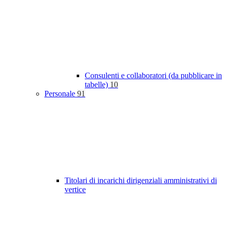
Consulenti e collaboratori (da pubblicare in
tabelle)
10
Personale
91
Titolari di incarichi dirigenziali amministrativi di
vertice