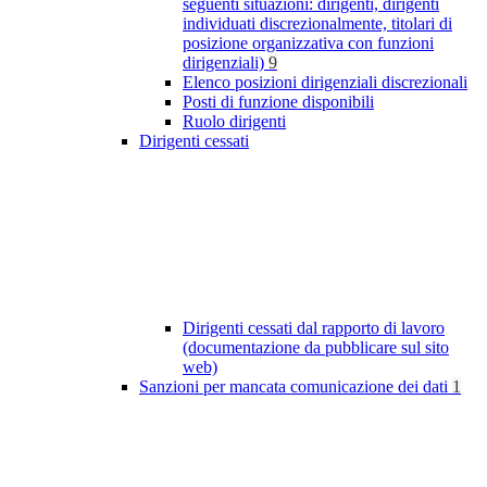
seguenti situazioni: dirigenti, dirigenti
individuati discrezionalmente, titolari di
posizione organizzativa con funzioni
dirigenziali)
9
Elenco posizioni dirigenziali discrezionali
Posti di funzione disponibili
Ruolo dirigenti
Dirigenti cessati
Dirigenti cessati dal rapporto di lavoro
(documentazione da pubblicare sul sito
web)
Sanzioni per mancata comunicazione dei dati
1