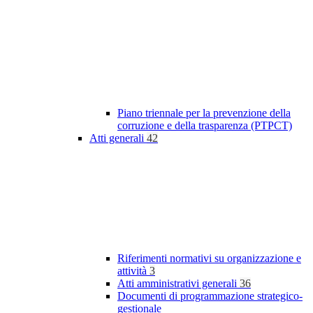
Piano triennale per la prevenzione della
corruzione e della trasparenza (PTPCT)
Atti generali
42
Riferimenti normativi su organizzazione e
attività
3
Atti amministrativi generali
36
Documenti di programmazione strategico-
gestionale