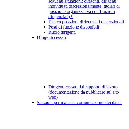
seguenti situazioni: dirigenti, dirigenti
individuati discrezionalmente, titolari di
posizione organizzativa con funzioni
dirigenziali)
9
Elenco posizioni dirigenziali discrezionali
Posti di funzione disponibili
Ruolo dirigenti
Dirigenti cessati
Dirigenti cessati dal rapporto di lavoro
(documentazione da pubblicare sul sito
web)
Sanzioni per mancata comunicazione dei dati
1