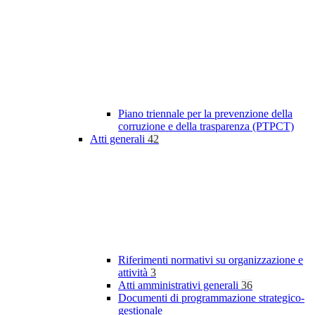
Piano triennale per la prevenzione della
corruzione e della trasparenza (PTPCT)
Atti generali
42
Riferimenti normativi su organizzazione e
attività
3
Atti amministrativi generali
36
Documenti di programmazione strategico-
gestionale