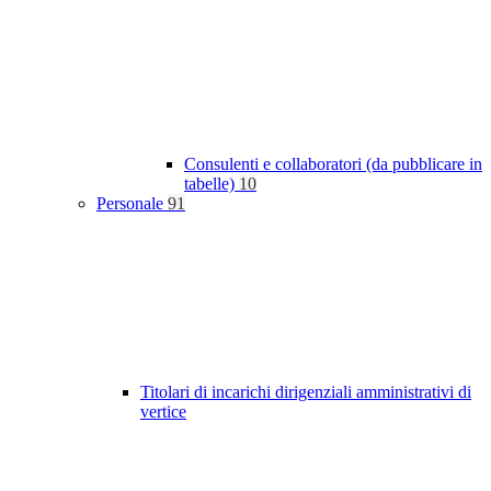
Consulenti e collaboratori (da pubblicare in
tabelle)
10
Personale
91
Titolari di incarichi dirigenziali amministrativi di
vertice