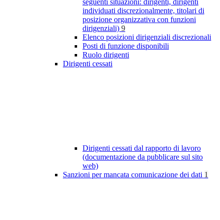
seguenti situazioni: dirigenti, dirigenti
individuati discrezionalmente, titolari di
posizione organizzativa con funzioni
dirigenziali)
9
Elenco posizioni dirigenziali discrezionali
Posti di funzione disponibili
Ruolo dirigenti
Dirigenti cessati
Dirigenti cessati dal rapporto di lavoro
(documentazione da pubblicare sul sito
web)
Sanzioni per mancata comunicazione dei dati
1