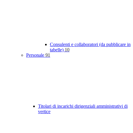
Consulenti e collaboratori (da pubblicare in
tabelle)
10
Personale
91
Titolari di incarichi dirigenziali amministrativi di
vertice