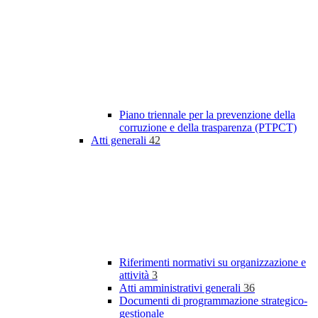
Piano triennale per la prevenzione della
corruzione e della trasparenza (PTPCT)
Atti generali
42
Riferimenti normativi su organizzazione e
attività
3
Atti amministrativi generali
36
Documenti di programmazione strategico-
gestionale