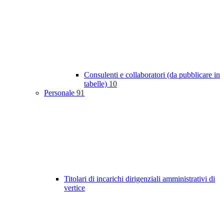
Consulenti e collaboratori (da pubblicare in
tabelle)
10
Personale
91
Titolari di incarichi dirigenziali amministrativi di
vertice