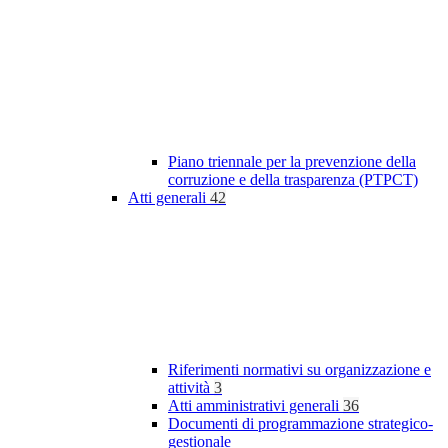
Piano triennale per la prevenzione della
corruzione e della trasparenza (PTPCT)
Atti generali
42
Riferimenti normativi su organizzazione e
attività
3
Atti amministrativi generali
36
Documenti di programmazione strategico-
gestionale