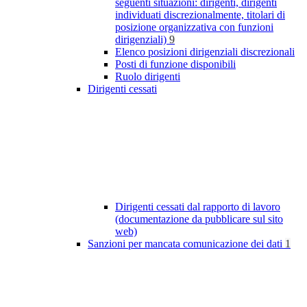
seguenti situazioni: dirigenti, dirigenti
individuati discrezionalmente, titolari di
posizione organizzativa con funzioni
dirigenziali)
9
Elenco posizioni dirigenziali discrezionali
Posti di funzione disponibili
Ruolo dirigenti
Dirigenti cessati
Dirigenti cessati dal rapporto di lavoro
(documentazione da pubblicare sul sito
web)
Sanzioni per mancata comunicazione dei dati
1