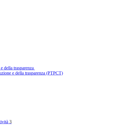
 e della trasparenza
ruzione e della trasparenza (PTPCT)
tività
3