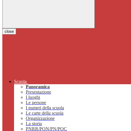
close
Scuola
Panoramica
Presentazione
I luoghi
Le persone
I numeri della scuola
Le carte della scuola
Organizzazione
La storia
PNRR/PON/PN/POC