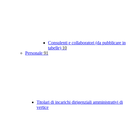
Consulenti e collaboratori (da pubblicare in
tabelle)
10
Personale
91
Titolari di incarichi dirigenziali amministrativi di
vertice