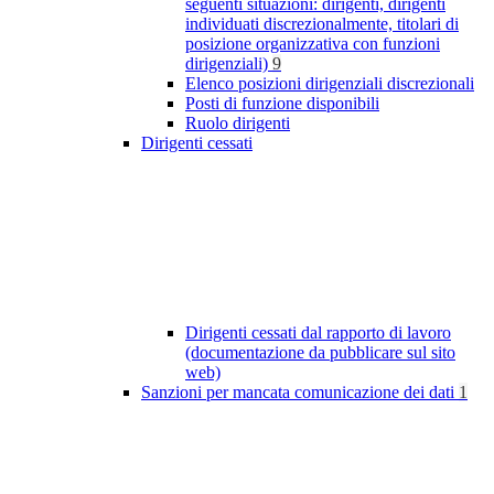
seguenti situazioni: dirigenti, dirigenti
individuati discrezionalmente, titolari di
posizione organizzativa con funzioni
dirigenziali)
9
Elenco posizioni dirigenziali discrezionali
Posti di funzione disponibili
Ruolo dirigenti
Dirigenti cessati
Dirigenti cessati dal rapporto di lavoro
(documentazione da pubblicare sul sito
web)
Sanzioni per mancata comunicazione dei dati
1