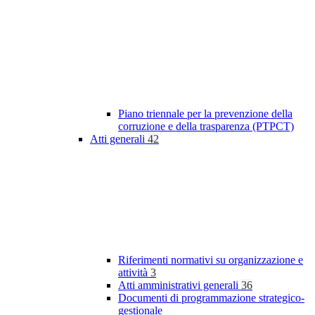
Piano triennale per la prevenzione della
corruzione e della trasparenza (PTPCT)
Atti generali
42
Riferimenti normativi su organizzazione e
attività
3
Atti amministrativi generali
36
Documenti di programmazione strategico-
gestionale