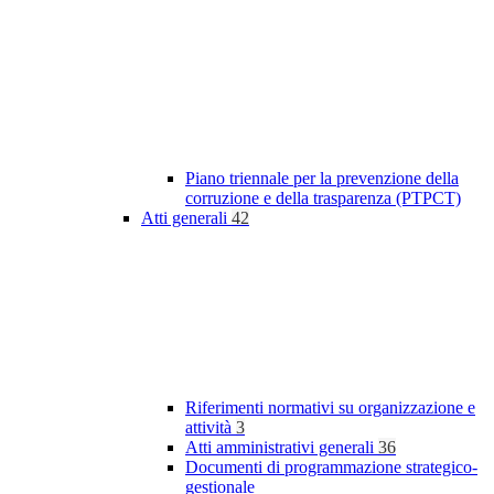
Piano triennale per la prevenzione della
corruzione e della trasparenza (PTPCT)
Atti generali
42
Riferimenti normativi su organizzazione e
attività
3
Atti amministrativi generali
36
Documenti di programmazione strategico-
gestionale