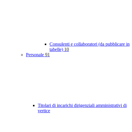
Consulenti e collaboratori (da pubblicare in
tabelle)
10
Personale
91
Titolari di incarichi dirigenziali amministrativi di
vertice