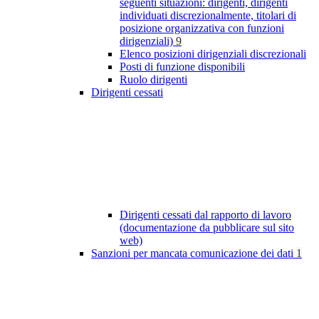
seguenti situazioni: dirigenti, dirigenti
individuati discrezionalmente, titolari di
posizione organizzativa con funzioni
dirigenziali)
9
Elenco posizioni dirigenziali discrezionali
Posti di funzione disponibili
Ruolo dirigenti
Dirigenti cessati
Dirigenti cessati dal rapporto di lavoro
(documentazione da pubblicare sul sito
web)
Sanzioni per mancata comunicazione dei dati
1