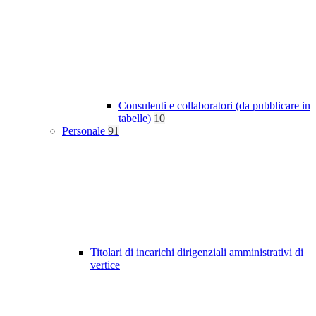
Consulenti e collaboratori (da pubblicare in
tabelle)
10
Personale
91
Titolari di incarichi dirigenziali amministrativi di
vertice