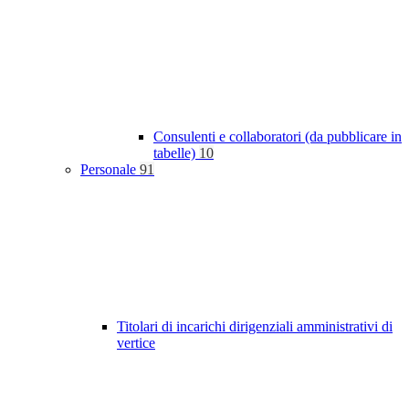
Consulenti e collaboratori (da pubblicare in
tabelle)
10
Personale
91
Titolari di incarichi dirigenziali amministrativi di
vertice