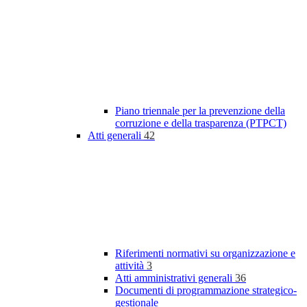
Piano triennale per la prevenzione della
corruzione e della trasparenza (PTPCT)
Atti generali
42
Riferimenti normativi su organizzazione e
attività
3
Atti amministrativi generali
36
Documenti di programmazione strategico-
gestionale