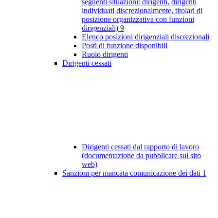
seguenti situazioni: dirigenti, dirigenti
individuati discrezionalmente, titolari di
posizione organizzativa con funzioni
dirigenziali)
9
Elenco posizioni dirigenziali discrezionali
Posti di funzione disponibili
Ruolo dirigenti
Dirigenti cessati
Dirigenti cessati dal rapporto di lavoro
(documentazione da pubblicare sul sito
web)
Sanzioni per mancata comunicazione dei dati
1